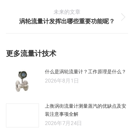
史
导
未来的文章
的
航
文
涡轮流量计发挥出哪些重要功能呢？
未
章：
来
的
文
更多流量计技术
章：
什么是涡轮流量计？工作原理是什么？
2026年8月1日
上衡涡街流量计测量蒸汽的优缺点及安
装注意事项全解
2026年7月24日