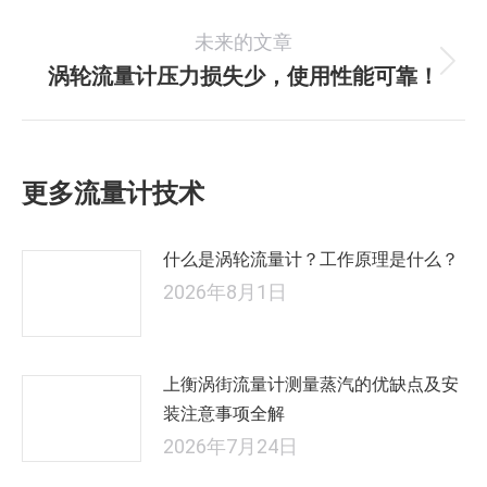
史
导
未来的文章
的
航
文
涡轮流量计压力损失少，使用性能可靠！
未
章：
来
的
文
更多流量计技术
章：
什么是涡轮流量计？工作原理是什么？
2026年8月1日
上衡涡街流量计测量蒸汽的优缺点及安
装注意事项全解
2026年7月24日