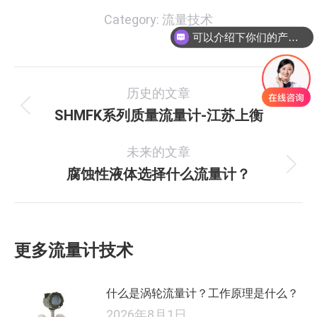
Category:
流量技术
可以介绍下你们的产品么
文
历史的文章
章
SHMFK系列质量流量计-江苏上衡
历
史
导
未来的文章
的
航
文
腐蚀性液体选择什么流量计？
未
章：
来
的
文
更多流量计技术
章：
什么是涡轮流量计？工作原理是什么？
2026年8月1日