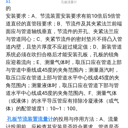
计
孔板流量计
的
安装要求：A、节流装置安装要求有前10倍后5倍管
道直径的直管段要求；B、节流件及其夹紧法兰前端
面应与管道轴线垂直，节流件的开孔、夹紧法兰应
与管道同心；C、夹紧节流件的密封垫片不得凸入管
道内壁，且垫片厚度不应超过规定值；D、新装管道
系统必须在吹扫合格后才能安装孔板，孔板的锐角
应迎着流向；E、测量气体时，取压口应在管道上部
与管道中垂线成45度的夹角范围内；测量蒸汽时，
取压口应在管道上部与管道水平中心线成45度的夹
角范围内；测量液体时，取压口应在管道下部与管
道水平中心线成45度的夹角范围内。F、测量气体
（或液体）的水平导压管应有排除冷凝液体（或气
体）的配管坡度1：10~1：100。
孔板节流装置流量计
的投用与停用方法：A、流量
计投用前，应检查其安装是否符合要求、管道是否