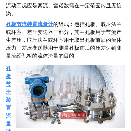
流动工况应是紊流、雷诺数需在一定范围内且无旋
涡。
孔板节流装置流量计
的组成：包括孔板、取压法兰
或环室、差压变送器三部分，其中孔板用于节流产
生差压，取压法兰或环室用于取出孔板前后的流体
压力，差压变送器用于测量孔板前后的压差达到测
量流经孔板的流体流量的目的。
孔
板
节
流
装
置
流
量