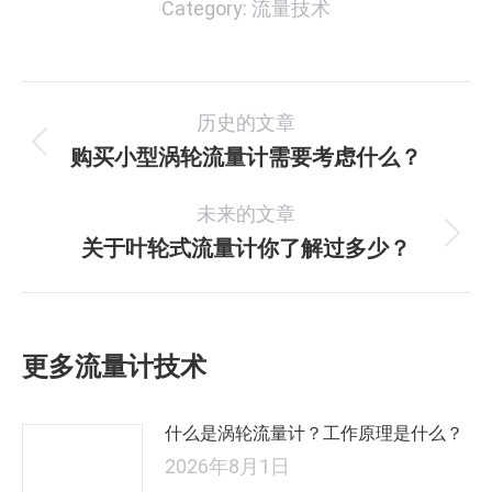
Category:
流量技术
文
历史的文章
章
购买小型涡轮流量计需要考虑什么？
历
史
导
未来的文章
的
航
文
关于叶轮式流量计你了解过多少？
未
章：
来
的
文
更多流量计技术
章：
什么是涡轮流量计？工作原理是什么？
2026年8月1日