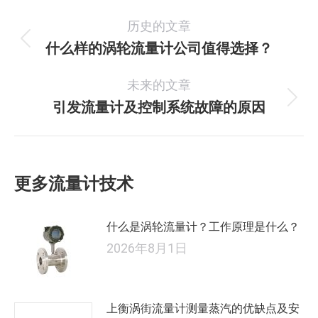
文
历史的文章
章
什么样的涡轮流量计公司值得选择？
历
史
导
未来的文章
的
航
文
引发流量计及控制系统故障的原因
未
章：
来
的
文
更多流量计技术
章：
什么是涡轮流量计？工作原理是什么？
2026年8月1日
上衡涡街流量计测量蒸汽的优缺点及安