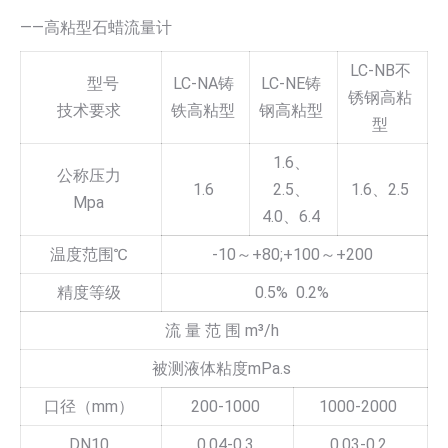
——高粘型石蜡流量计
LC-NB不
型号
LC-NA铸
LC-NE铸
锈钢高粘
技术要求
铁高粘型
钢高粘型
型
1.6、
公称压力
1.6
2.5、
1.6、2.5
Mpa
4.0、6.4
温度范围℃
-10～+80;+100～+200
精度等级
0.5% 0.2%
流 量 范 围 m³/h
被测液体粘度mPa.s
口径（mm）
200-1000
1000-2000
DN10
0.04-0.3
0.03-0.2