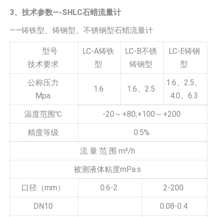
3、技术参数—-SHLC石蜡流量计
——铸铁型、铸钢型、不锈钢型石蜡流量计
型号
LC-A铸铁
LC-B不锈
LC-E铸钢
技术要求
型
铸钢型
型
公称压力
1.6、2.5、
1.6
1.6、2.5
Mpa
4.0、6.3
温度范围℃
-20～+80;+100～+200
精度等级
0.5%
流 量 范 围 m³/h
被测液体粘度mPa.s
口径（mm）
0.6-2
2-200
DN10
0.08-0.4