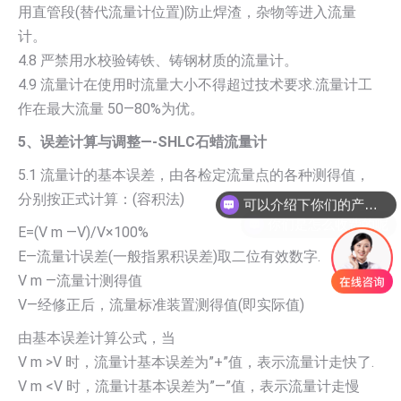
用直管段(替代流量计位置)防止焊渣，杂物等进入流量
计。
4.8 严禁用水校验铸铁、铸钢材质的流量计。
4.9 流量计在使用时流量大小不得超过技术要求.流量计工
作在最大流量 50—80%为优。
5、误差计算与调整—-SHLC石蜡流量计
可以介绍下你们的产品么
5.1 流量计的基本误差，由各检定流量点的各种测得值，
分别按正式计算：(容积法)
你们是怎么收费的呢
E=(V m —V)/V×100%
E—流量计误差(一般指累积误差)取二位有效数字.
V m —流量计测得值
V—经修正后，流量标准装置测得值(即实际值)
由基本误差计算公式，当
V m >V 时，流量计基本误差为”+”值，表示流量计走快了.
V m <V 时，流量计基本误差为”—”值，表示流量计走慢