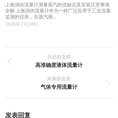
上衡涡街流量计测量蒸汽的优缺点及安装注意事项
全解 上衡涡街流量计作为一种广泛应用于工业流量
监测的仪表，在蒸汽测…
2026年7月24日
项
历史的文章
目
高准确度液体流量计
上
一
导
未来的文章
个
航
项
气体专用流量计
下
目：
一
个
项
发表回复
目：