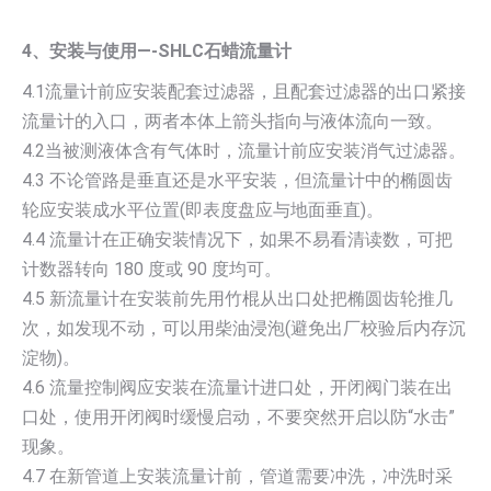
4、安装与使用—-SHLC石蜡流量计
4.1流量计前应安装配套过滤器，且配套过滤器的出口紧接
流量计的入口，两者本体上箭头指向与液体流向一致。
4.2当被测液体含有气体时，流量计前应安装消气过滤器。
4.3 不论管路是垂直还是水平安装，但流量计中的椭圆齿
轮应安装成水平位置(即表度盘应与地面垂直)。
4.4 流量计在正确安装情况下，如果不易看清读数，可把
计数器转向 180 度或 90 度均可。
4.5 新流量计在安装前先用竹棍从出口处把椭圆齿轮推几
次，如发现不动，可以用柴油浸泡(避免出厂校验后内存沉
淀物)。
4.6 流量控制阀应安装在流量计进口处，开闭阀门装在出
口处，使用开闭阀时缓慢启动，不要突然开启以防“水击”
现象。
4.7 在新管道上安装流量计前，管道需要冲洗，冲洗时采