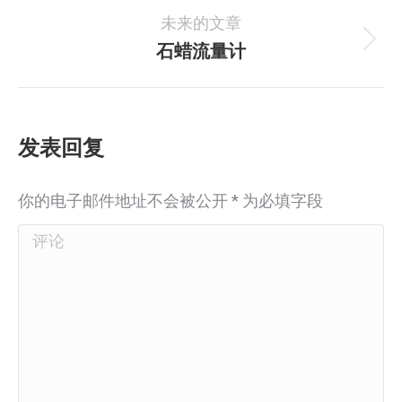
导
未来的文章
个
航
项
石蜡流量计
下
目：
一
个
项
发表回复
目：
你的电子邮件地址不会被公开
*
为必填字段
评论