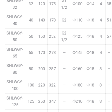
SHLWGY-
G1
32
120
175
Ф100
Ф14
4
38
32
1/2
SHLWGY-
40
140
178
G2
Ф110
Ф18
4
51
40
SHLWGY-
G2
50
150
252
Ф125
Ф18
4
57
50
1/2
SHLWGY-
65
170
278
—
Ф145
Ф18
4
—
65
SHLWGY-
80
200
287
—
Ф160
Ф18
8
—
80
SHLWGY-
100
220
322
—
Ф180
Ф18
8
—
100
SHLWGY-
125
250
347
—
Ф210
Ф18
8
—
125