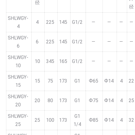
径
径
SHLWGY-
4
225
145
G1/2
—
—
—
—
4
SHLWGY-
6
225
145
G1/2
—
—
—
—
6
SHLWGY-
10
345
165
G1/2
—
—
—
—
10
SHLWGY-
15
75
173
G1
Ф65
Ф14
4
22
15
SHLWGY-
20
80
173
G1
Ф75
Ф14
4
25
20
SHLWGY-
G1
25
100
173
Ф85
Ф14
4
32
25
1/4