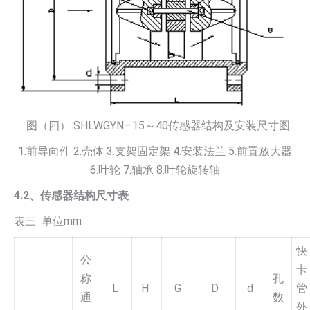
图（四） SHLWGYN—15～40传感器结构及安装尺寸图
1.前导向件 2.壳体 3.支架固定架 4.安装法兰 5.前置放大器
6.叶轮 7.轴承 8.叶轮旋转轴
4.2、传感器结构尺寸表
表三 单位mm
快
公
卡
称
孔
L
H
G
D
d
管
通
数
外