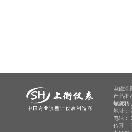
电磁流
产品推
螺旋转
地址： 
电话： 0
传真： 