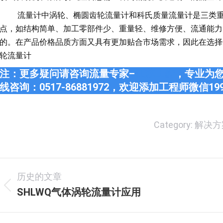
流量计中涡轮、椭圆齿轮流量计和科氏质量流量计是三类重
点，如结构简单、加工零部件少、重量轻、维修方便、流通能力
的。在产品价格品质方面又具有更加贴合市场需求，因此在选择
轮流量计
注：更多疑问请咨询流量专家–
江苏上衡
，专业为您
线咨询：0517-86881972，欢迎添加工程师微信19
Category:
解决方
文
历史的文章
章
SHLWQ气体涡轮流量计应用
历
史
导
的