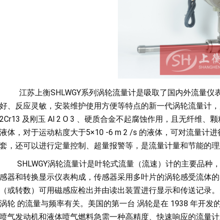
江苏上衡SHLWGY系列涡轮流量计是吸取了国内外流量仪
好、反应灵敏，安装维护使用方便等特点的新一代涡轮流量计，广泛用
2Cr13 及刚玉 Al 2 O 3 、硬质合金不起腐蚀作用，且无纤维、颗
液体，对于运动粘度大于5×10 -6 m 2 /s 的液体，可对
套，还可以进行定量控制、超量报警等，是流量计量和节能的理
SHLWGY涡轮流量计是叶轮式流量（流速）计的主要品种，
感器和转换显示仪表构成，传感器采用多叶片的涡轮感受流体的
（或转数）可用磁感应检出并由读出装置进行显示和传送记录。美国早
涡轮 的流量与频率有关。美国的第一台 涡轮是在 1938 年
喷气发动机和液体喷气燃料急需一种高精度、快速响应的流量计